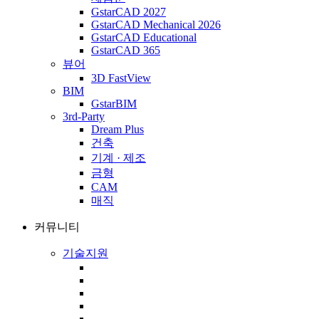
GstarCAD 2027
GstarCAD Mechanical 2026
GstarCAD Educational
GstarCAD 365
뷰어
3D FastView
BIM
GstarBIM
3rd-Party
Dream Plus
건축
기계 · 제조
금형
CAM
매직
커뮤니티
기술지원