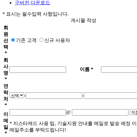
구버전 다운로드
*
표시는 필수입력 사항입니다.
게시물 작성
회
원
기존 고객
신규 사용자
선
택
*
회
사
이름 *
명
*
연
락
-
-
처
*
@
이
메
* 지스타캐드 사용 팁, 기술지원 안내를 메일로 발송 예정 
일
메일주소를 부탁드립니다!
*