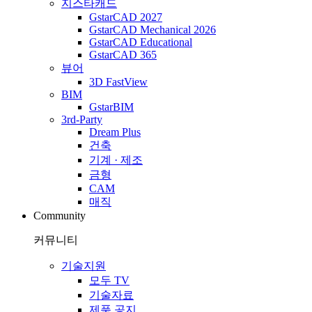
지스타캐드
GstarCAD 2027
GstarCAD Mechanical 2026
GstarCAD Educational
GstarCAD 365
뷰어
3D FastView
BIM
GstarBIM
3rd-Party
Dream Plus
건축
기계 · 제조
금형
CAM
매직
Community
커뮤니티
기술지원
모두 TV
기술자료
제품 공지