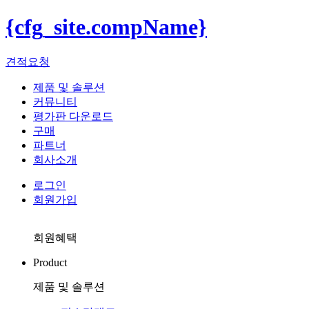
{cfg_site.compName}
견적요청
제품 및 솔루션
커뮤니티
평가판 다운로드
구매
파트너
회사소개
로그인
회원가입
회원혜택
Product
제품 및 솔루션