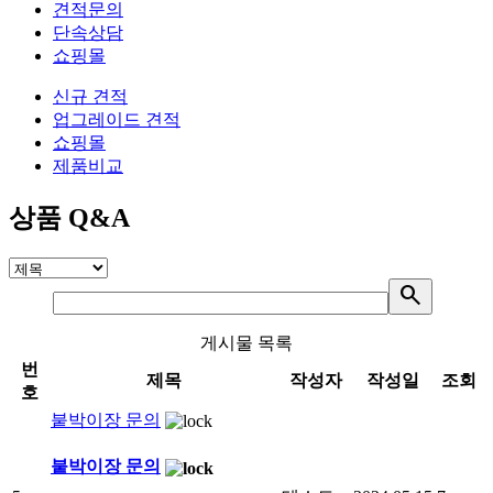
견적문의
단속상담
쇼핑몰
신규 견적
업그레이드 견적
쇼핑몰
제품비교
상품 Q&A
search
게시물 목록
번
제목
작성자
작성일
조회
호
붙박이장 문의
붙박이장 문의