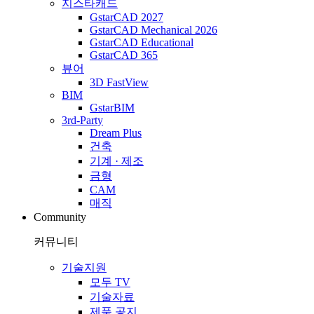
지스타캐드
GstarCAD 2027
GstarCAD Mechanical 2026
GstarCAD Educational
GstarCAD 365
뷰어
3D FastView
BIM
GstarBIM
3rd-Party
Dream Plus
건축
기계 · 제조
금형
CAM
매직
Community
커뮤니티
기술지원
모두 TV
기술자료
제품 공지