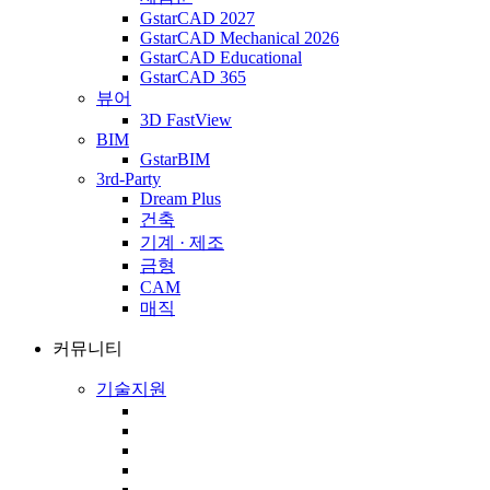
GstarCAD 2027
GstarCAD Mechanical 2026
GstarCAD Educational
GstarCAD 365
뷰어
3D FastView
BIM
GstarBIM
3rd-Party
Dream Plus
건축
기계 · 제조
금형
CAM
매직
커뮤니티
기술지원