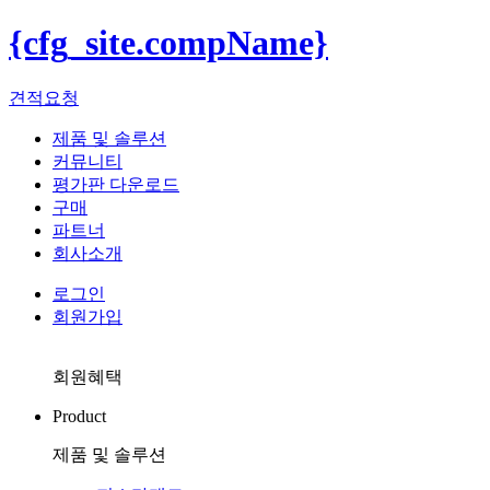
{cfg_site.compName}
견적요청
제품 및 솔루션
커뮤니티
평가판 다운로드
구매
파트너
회사소개
로그인
회원가입
회원혜택
Product
제품 및 솔루션