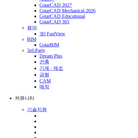
GstarCAD 2027
GstarCAD Mechanical 2026
GstarCAD Educational
GstarCAD 365
뷰어
3D FastView
BIM
GstarBIM
3rd-Party
Dream Plus
건축
기계 · 제조
금형
CAM
매직
커뮤니티
기술지원