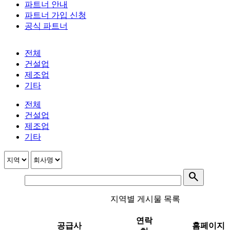
파트너 안내
파트너 가입 신청
공식 파트너
32km
전체
건설업
제조업
기타
전체
건설업
제조업
기타
search
지역별 게시물 목록
연락
공급사
홈페이지