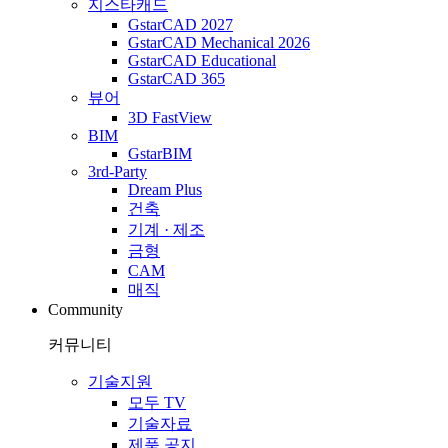
지스타캐드
GstarCAD 2027
GstarCAD Mechanical 2026
GstarCAD Educational
GstarCAD 365
뷰어
3D FastView
BIM
GstarBIM
3rd-Party
Dream Plus
건축
기계 · 제조
금형
CAM
매직
Community
커뮤니티
기술지원
모두 TV
기술자료
제품 공지