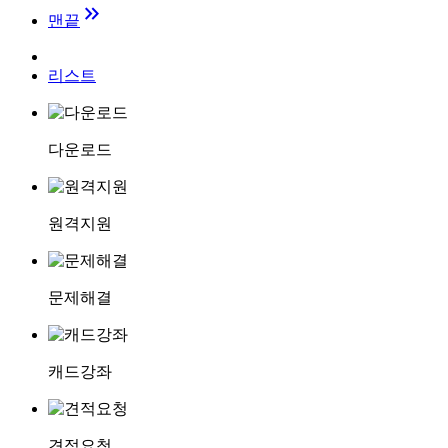
keyboard_double_arrow_right
맨끝
리스트
다운로드
원격지원
문제해결
캐드강좌
견적요청