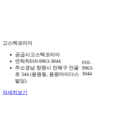
고스텍코리아
공급사
고스텍코리아
연락처
010-9963-3044
010-
주소
경남 창원시 진해구 안골
9963-
3044
로 344 (용원동, 용원마이다스
빌딩)
자세히보기