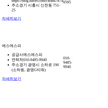
https://blog.naver.com/cleans7874
0595
주소
경기 시흥시 신천동 751-
25
자세히보기
에스에스피
공급사
에스에스피
010-
연락처
010-9485-9940
9485-
주소
경기 광명시 소하로 190
9940
(소하동, 광명G타워)
자세히보기