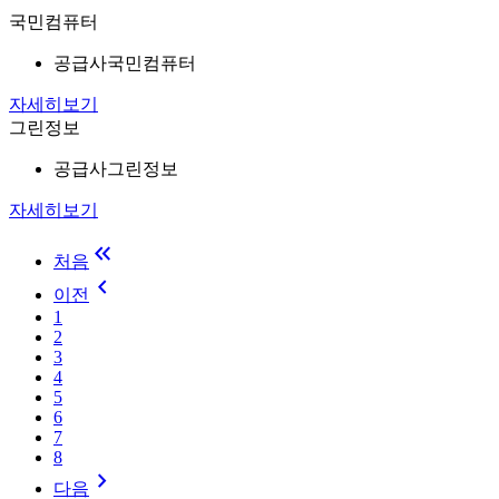
국민컴퓨터
공급사
국민컴퓨터
자세히보기
그린정보
공급사
그린정보
자세히보기
keyboard_double_arrow_left
처음
keyboard_arrow_left
이전
1
2
3
4
5
6
7
8
keyboard_arrow_right
다음