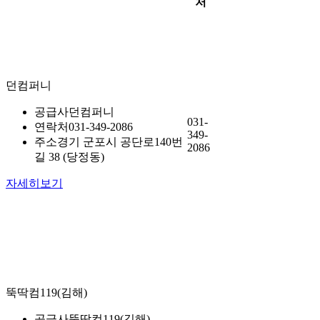
처
던컴퍼니
공급사
던컴퍼니
031-
연락처
031-349-2086
349-
주소
경기 군포시 공단로140번
2086
길 38 (당정동)
자세히보기
뚝딱컴119(김해)
공급사
뚝딱컴119(김해)