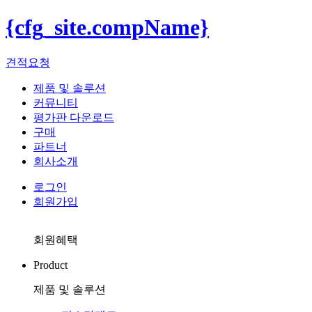
{cfg_site.compName}
견적요청
제품 및 솔루션
커뮤니티
평가판 다운로드
구매
파트너
회사소개
로그인
회원가입
회원혜택
Product
제품 및 솔루션