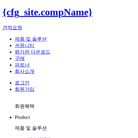
{cfg_site.compName}
견적요청
제품 및 솔루션
커뮤니티
평가판 다운로드
구매
파트너
회사소개
로그인
회원가입
회원혜택
Product
제품 및 솔루션