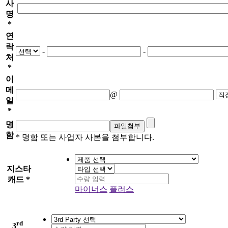
사
명
*
연
락
-
-
처
*
이
메
@
일
*
명
함
* 명함 또는 사업자 사본을 첨부합니다.
지스타
캐드
*
마이너스
플러스
rd
3