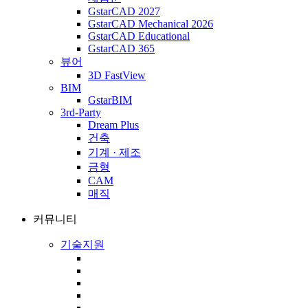
GstarCAD 2027
GstarCAD Mechanical 2026
GstarCAD Educational
GstarCAD 365
뷰어
3D FastView
BIM
GstarBIM
3rd-Party
Dream Plus
건축
기계 · 제조
금형
CAM
매직
커뮤니티
기술지원