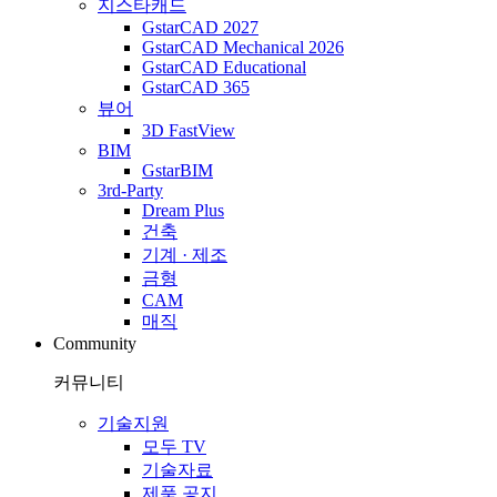
지스타캐드
GstarCAD 2027
GstarCAD Mechanical 2026
GstarCAD Educational
GstarCAD 365
뷰어
3D FastView
BIM
GstarBIM
3rd-Party
Dream Plus
건축
기계 · 제조
금형
CAM
매직
Community
커뮤니티
기술지원
모두 TV
기술자료
제품 공지