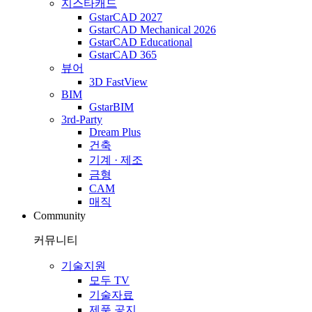
지스타캐드
GstarCAD 2027
GstarCAD Mechanical 2026
GstarCAD Educational
GstarCAD 365
뷰어
3D FastView
BIM
GstarBIM
3rd-Party
Dream Plus
건축
기계 · 제조
금형
CAM
매직
Community
커뮤니티
기술지원
모두 TV
기술자료
제품 공지