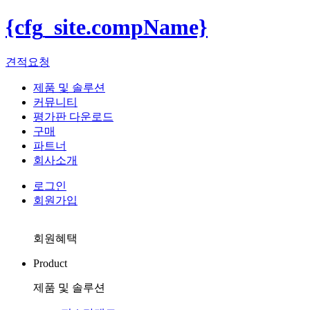
{cfg_site.compName}
견적요청
제품 및 솔루션
커뮤니티
평가판 다운로드
구매
파트너
회사소개
로그인
회원가입
회원혜택
Product
제품 및 솔루션