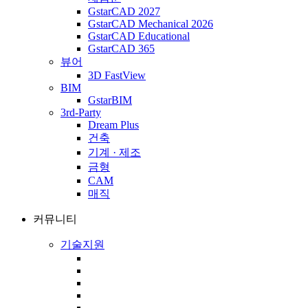
GstarCAD 2027
GstarCAD Mechanical 2026
GstarCAD Educational
GstarCAD 365
뷰어
3D FastView
BIM
GstarBIM
3rd-Party
Dream Plus
건축
기계 · 제조
금형
CAM
매직
커뮤니티
기술지원