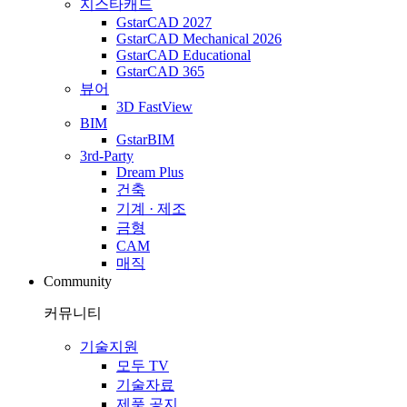
지스타캐드
GstarCAD 2027
GstarCAD Mechanical 2026
GstarCAD Educational
GstarCAD 365
뷰어
3D FastView
BIM
GstarBIM
3rd-Party
Dream Plus
건축
기계 · 제조
금형
CAM
매직
Community
커뮤니티
기술지원
모두 TV
기술자료
제품 공지