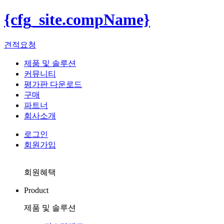
{cfg_site.compName}
견적요청
제품 및 솔루션
커뮤니티
평가판 다운로드
구매
파트너
회사소개
로그인
회원가입
회원혜택
Product
제품 및 솔루션