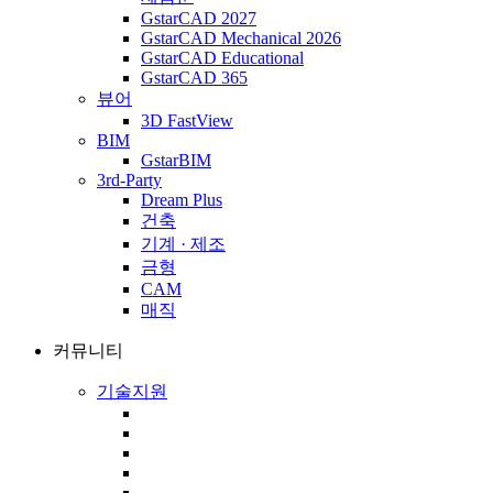
GstarCAD 2027
GstarCAD Mechanical 2026
GstarCAD Educational
GstarCAD 365
뷰어
3D FastView
BIM
GstarBIM
3rd-Party
Dream Plus
건축
기계 · 제조
금형
CAM
매직
커뮤니티
기술지원