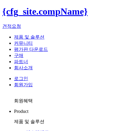
{cfg_site.compName}
견적요청
제품 및 솔루션
커뮤니티
평가판 다운로드
구매
파트너
회사소개
로그인
회원가입
회원혜택
Product
제품 및 솔루션