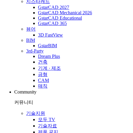
지스타캐드
GstarCAD 2027
GstarCAD Mechanical 2026
GstarCAD Educational
GstarCAD 365
뷰어
3D FastView
BIM
GstarBIM
3rd-Party
Dream Plus
건축
기계 · 제조
금형
CAM
매직
Community
커뮤니티
기술지원
모두 TV
기술자료
제품 공지