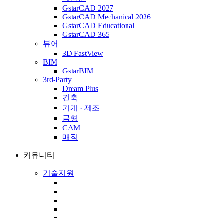
GstarCAD 2027
GstarCAD Mechanical 2026
GstarCAD Educational
GstarCAD 365
뷰어
3D FastView
BIM
GstarBIM
3rd-Party
Dream Plus
건축
기계 · 제조
금형
CAM
매직
커뮤니티
기술지원