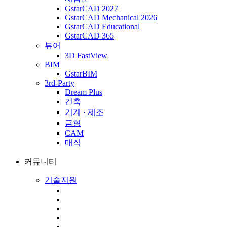
GstarCAD 2027
GstarCAD Mechanical 2026
GstarCAD Educational
GstarCAD 365
뷰어
3D FastView
BIM
GstarBIM
3rd-Party
Dream Plus
건축
기계 · 제조
금형
CAM
매직
커뮤니티
기술지원