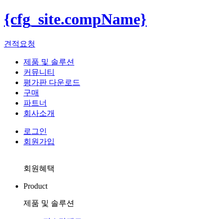
{cfg_site.compName}
견적요청
제품 및 솔루션
커뮤니티
평가판 다운로드
구매
파트너
회사소개
로그인
회원가입
회원혜택
Product
제품 및 솔루션