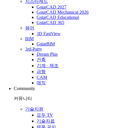
지스타캐드
GstarCAD 2027
GstarCAD Mechanical 2026
GstarCAD Educational
GstarCAD 365
뷰어
3D FastView
BIM
GstarBIM
3rd-Party
Dream Plus
건축
기계 · 제조
금형
CAM
매직
Community
커뮤니티
기술지원
모두 TV
기술자료
제품 공지