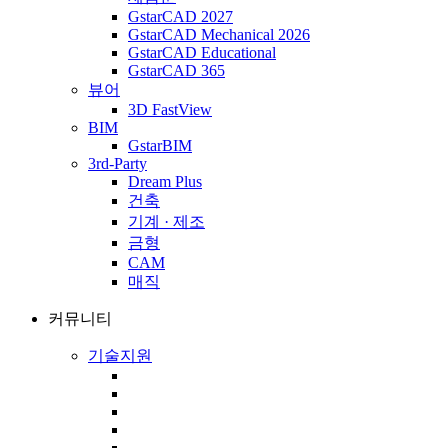
GstarCAD 2027
GstarCAD Mechanical 2026
GstarCAD Educational
GstarCAD 365
뷰어
3D FastView
BIM
GstarBIM
3rd-Party
Dream Plus
건축
기계 · 제조
금형
CAM
매직
커뮤니티
기술지원