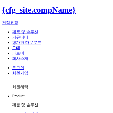
{cfg_site.compName}
견적요청
제품 및 솔루션
커뮤니티
평가판 다운로드
구매
파트너
회사소개
로그인
회원가입
회원혜택
Product
제품 및 솔루션