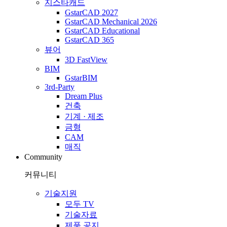
지스타캐드
GstarCAD 2027
GstarCAD Mechanical 2026
GstarCAD Educational
GstarCAD 365
뷰어
3D FastView
BIM
GstarBIM
3rd-Party
Dream Plus
건축
기계 · 제조
금형
CAM
매직
Community
커뮤니티
기술지원
모두 TV
기술자료
제품 공지