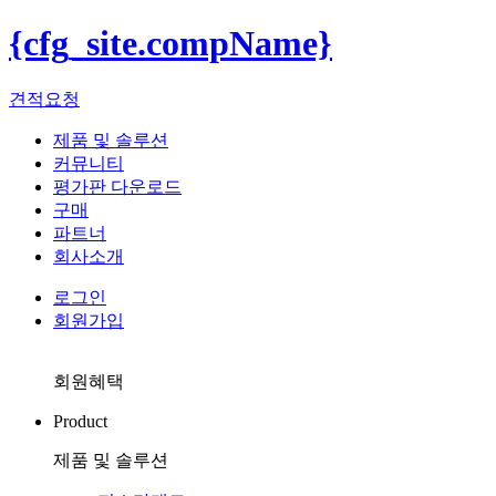
{cfg_site.compName}
견적요청
제품 및 솔루션
커뮤니티
평가판 다운로드
구매
파트너
회사소개
로그인
회원가입
회원혜택
Product
제품 및 솔루션