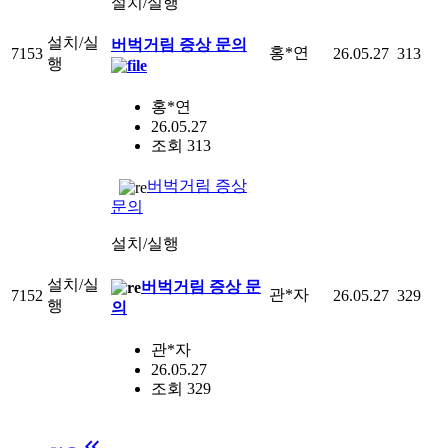
설치/실행
설치/실
버벅거림 증상 문의
홍*연
7153
26.05.27
313
행
홍*연
26.05.27
조회 313
버벅거림 증상
문의
설치/실행
설치/실
버벅거림 증상 문
관*자
7152
26.05.27
329
행
의
관*자
26.05.27
조회 329
keyboard_double_arrow_left