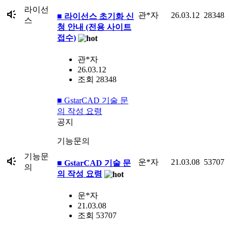
라이선
brand_awareness
관*자
26.03.12
28348
■ 라이선스 초기화 신
스
청 안내 (전용 사이트
접수)
관*자
26.03.12
조회 28348
■ GstarCAD 기술 문
의 작성 요령
공지
기능문의
기능문
brand_awareness
운*자
21.03.08
53707
■ GstarCAD 기술 문
의
의 작성 요령
운*자
21.03.08
조회 53707