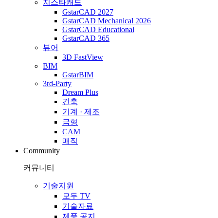
지스타캐드
GstarCAD 2027
GstarCAD Mechanical 2026
GstarCAD Educational
GstarCAD 365
뷰어
3D FastView
BIM
GstarBIM
3rd-Party
Dream Plus
건축
기계 · 제조
금형
CAM
매직
Community
커뮤니티
기술지원
모두 TV
기술자료
제품 공지