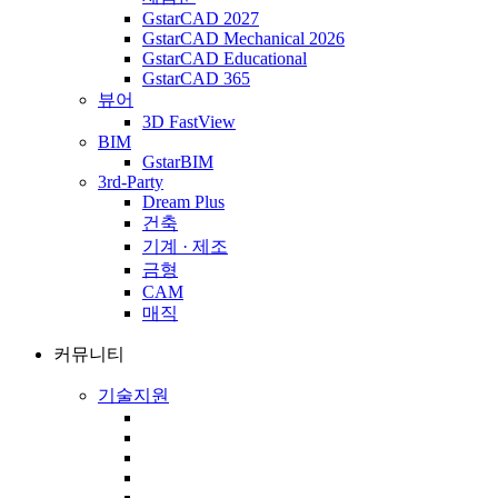
GstarCAD 2027
GstarCAD Mechanical 2026
GstarCAD Educational
GstarCAD 365
뷰어
3D FastView
BIM
GstarBIM
3rd-Party
Dream Plus
건축
기계 · 제조
금형
CAM
매직
커뮤니티
기술지원