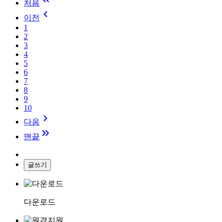
처음
keyboard_arrow_left
이전
1
2
3
4
5
6
7
8
9
10
keyboard_arrow_right
다음
keyboard_double_arrow_right
맨끝
다운로드