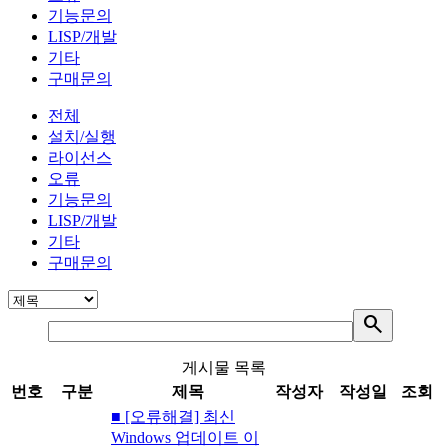
기능문의
LISP/개발
기타
구매문의
전체
설치/실행
라이선스
오류
기능문의
LISP/개발
기타
구매문의
search
게시물 목록
번호
구분
제목
작성자
작성일
조회
■ [오류해결] 최신
Windows 업데이트 이