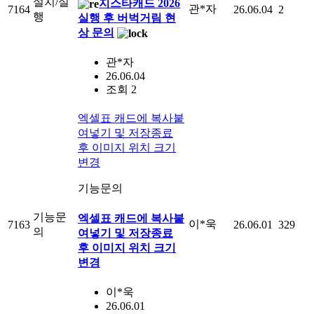
설치/실
지스타캐드 2026
관*자
7164
26.06.04
2
행
실행 후 버벅거림 현
상 문의
관*자
26.06.04
조회 2
엑셀표 캐드에 복사붙
여넣기 및 저장종료
후 이미지 위치 크기
변경
기능문의
기능문
엑셀표 캐드에 복사붙
이*욱
7163
26.06.01
329
의
여넣기 및 저장종료
후 이미지 위치 크기
변경
이*욱
26.06.01