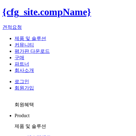
{cfg_site.compName}
견적요청
제품 및 솔루션
커뮤니티
평가판 다운로드
구매
파트너
회사소개
로그인
회원가입
회원혜택
Product
제품 및 솔루션