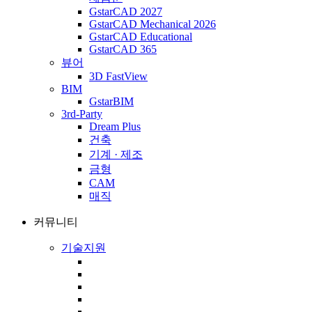
GstarCAD 2027
GstarCAD Mechanical 2026
GstarCAD Educational
GstarCAD 365
뷰어
3D FastView
BIM
GstarBIM
3rd-Party
Dream Plus
건축
기계 · 제조
금형
CAM
매직
커뮤니티
기술지원