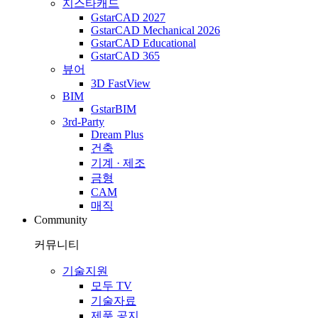
지스타캐드
GstarCAD 2027
GstarCAD Mechanical 2026
GstarCAD Educational
GstarCAD 365
뷰어
3D FastView
BIM
GstarBIM
3rd-Party
Dream Plus
건축
기계 · 제조
금형
CAM
매직
Community
커뮤니티
기술지원
모두 TV
기술자료
제품 공지