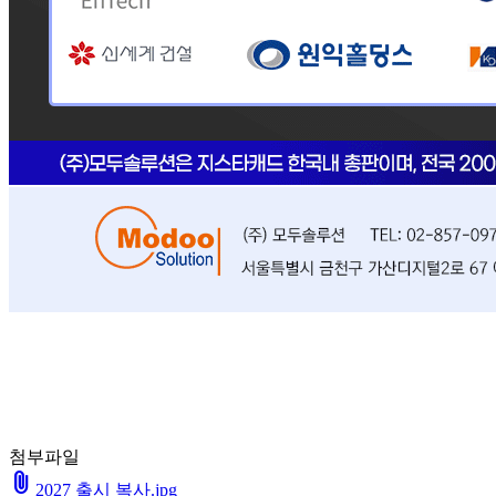
첨부파일
attach_file
2027 출시 복사.jpg