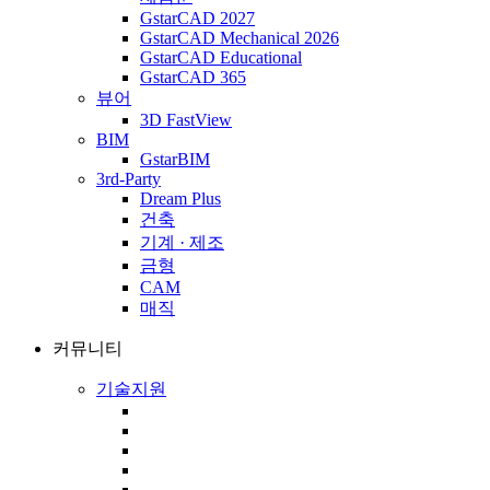
GstarCAD 2027
GstarCAD Mechanical 2026
GstarCAD Educational
GstarCAD 365
뷰어
3D FastView
BIM
GstarBIM
3rd-Party
Dream Plus
건축
기계 · 제조
금형
CAM
매직
커뮤니티
기술지원