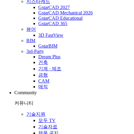
지스타캐드
GstarCAD 2027
GstarCAD Mechanical 2026
GstarCAD Educational
GstarCAD 365
뷰어
3D FastView
BIM
GstarBIM
3rd-Party
Dream Plus
건축
기계 · 제조
금형
CAM
매직
Community
커뮤니티
기술지원
모두 TV
기술자료
제품 공지