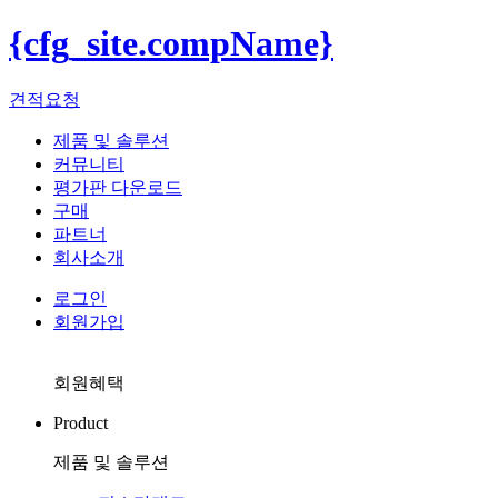
{cfg_site.compName}
견적요청
제품 및 솔루션
커뮤니티
평가판 다운로드
구매
파트너
회사소개
로그인
회원가입
회원혜택
Product
제품 및 솔루션