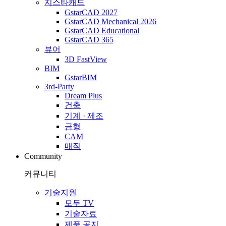
지스타캐드
GstarCAD 2027
GstarCAD Mechanical 2026
GstarCAD Educational
GstarCAD 365
뷰어
3D FastView
BIM
GstarBIM
3rd-Party
Dream Plus
건축
기계 · 제조
금형
CAM
매직
Community
커뮤니티
기술지원
모두 TV
기술자료
제품 공지