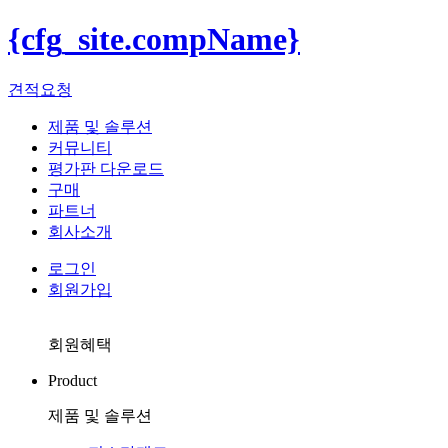
{cfg_site.compName}
견적요청
제품 및 솔루션
커뮤니티
평가판 다운로드
구매
파트너
회사소개
로그인
회원가입
회원혜택
Product
제품 및 솔루션