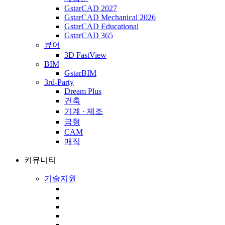
GstarCAD 2027
GstarCAD Mechanical 2026
GstarCAD Educational
GstarCAD 365
뷰어
3D FastView
BIM
GstarBIM
3rd-Party
Dream Plus
건축
기계 · 제조
금형
CAM
매직
커뮤니티
기술지원