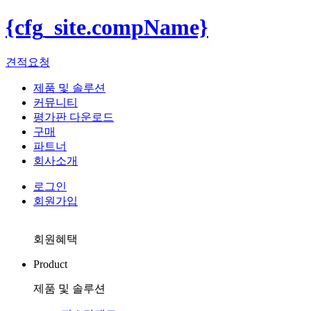
{cfg_site.compName}
견적요청
제품 및 솔루션
커뮤니티
평가판 다운로드
구매
파트너
회사소개
로그인
회원가입
회원혜택
Product
제품 및 솔루션