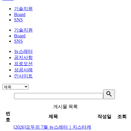
기술지원
Board
SNS
기술지원
Board
SNS
뉴스레터
공지사항
프로모션
성공사례
인사이트
search
게시물 목록
번
제목
작성일
조회
호
[2026]모두의 7월 뉴스레터｜지스타캐