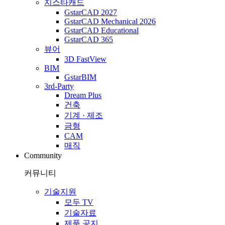
지스타캐드
GstarCAD 2027
GstarCAD Mechanical 2026
GstarCAD Educational
GstarCAD 365
뷰어
3D FastView
BIM
GstarBIM
3rd-Party
Dream Plus
건축
기계 · 제조
금형
CAM
매직
Community
커뮤니티
기술지원
모두 TV
기술자료
제품 공지