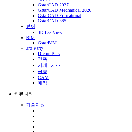
GstarCAD 2027
GstarCAD Mechanical 2026
GstarCAD Educational
GstarCAD 365
뷰어
3D FastView
BIM
GstarBIM
3rd-Party
Dream Plus
건축
기계 · 제조
금형
CAM
매직
커뮤니티
기술지원