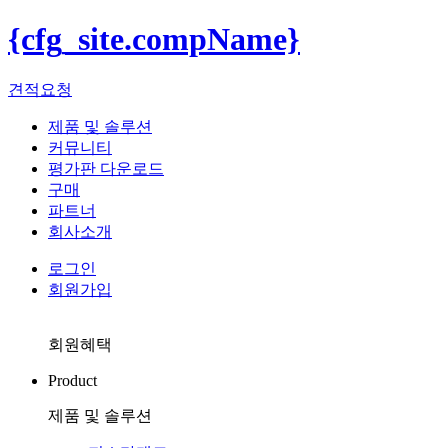
{cfg_site.compName}
견적요청
제품 및 솔루션
커뮤니티
평가판 다운로드
구매
파트너
회사소개
로그인
회원가입
회원혜택
Product
제품 및 솔루션