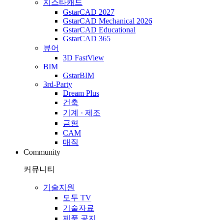
지스타캐드
GstarCAD 2027
GstarCAD Mechanical 2026
GstarCAD Educational
GstarCAD 365
뷰어
3D FastView
BIM
GstarBIM
3rd-Party
Dream Plus
건축
기계 · 제조
금형
CAM
매직
Community
커뮤니티
기술지원
모두 TV
기술자료
제품 공지