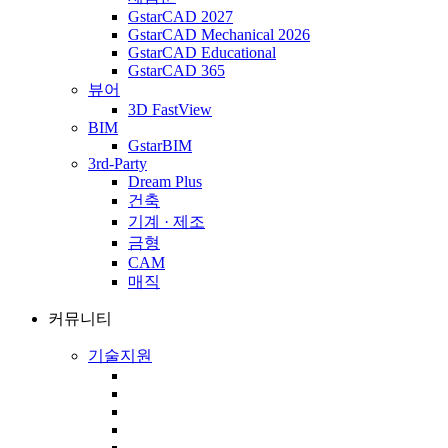
GstarCAD 2027
GstarCAD Mechanical 2026
GstarCAD Educational
GstarCAD 365
뷰어
3D FastView
BIM
GstarBIM
3rd-Party
Dream Plus
건축
기계 · 제조
금형
CAM
매직
커뮤니티
기술지원