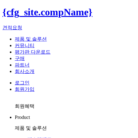
{cfg_site.compName}
견적요청
제품 및 솔루션
커뮤니티
평가판 다운로드
구매
파트너
회사소개
로그인
회원가입
회원혜택
Product
제품 및 솔루션