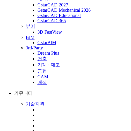
GstarCAD 2027
GstarCAD Mechanical 2026
GstarCAD Educational
GstarCAD 365
뷰어
3D FastView
BIM
GstarBIM
3rd-Party
Dream Plus
건축
기계 · 제조
금형
CAM
매직
커뮤니티
기술지원