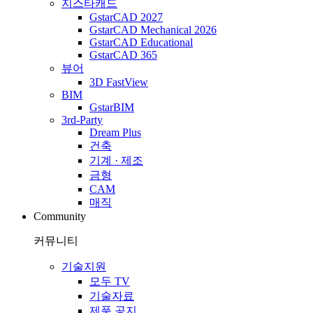
지스타캐드
GstarCAD 2027
GstarCAD Mechanical 2026
GstarCAD Educational
GstarCAD 365
뷰어
3D FastView
BIM
GstarBIM
3rd-Party
Dream Plus
건축
기계 · 제조
금형
CAM
매직
Community
커뮤니티
기술지원
모두 TV
기술자료
제품 공지