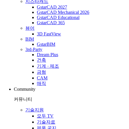
지스타캐드
GstarCAD 2027
GstarCAD Mechanical 2026
GstarCAD Educational
GstarCAD 365
뷰어
3D FastView
BIM
GstarBIM
3rd-Party
Dream Plus
건축
기계 · 제조
금형
CAM
매직
Community
커뮤니티
기술지원
모두 TV
기술자료
제품 공지