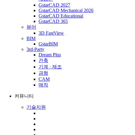
GstarCAD 2027
GstarCAD Mechanical 2026
GstarCAD Educational
GstarCAD 365
뷰어
3D FastView
BIM
GstarBIM
3rd-Party
Dream Plus
건축
기계 · 제조
금형
CAM
매직
커뮤니티
기술지원