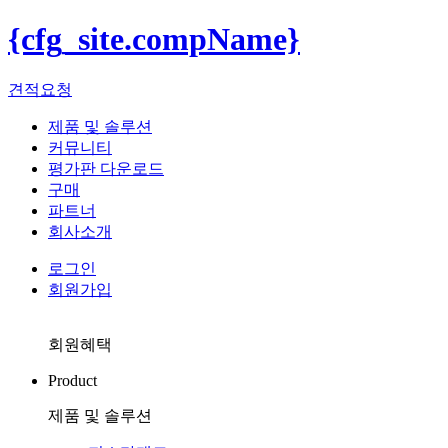
{cfg_site.compName}
견적요청
제품 및 솔루션
커뮤니티
평가판 다운로드
구매
파트너
회사소개
로그인
회원가입
회원혜택
Product
제품 및 솔루션