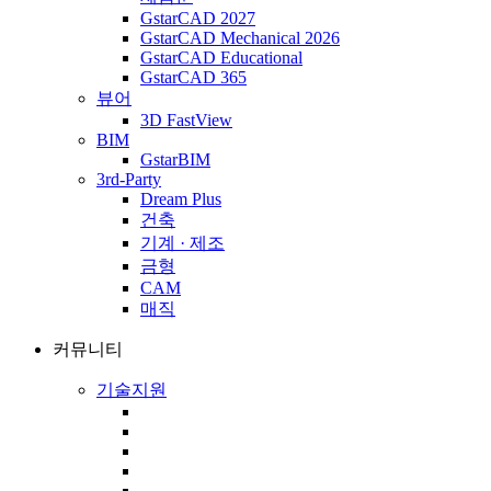
GstarCAD 2027
GstarCAD Mechanical 2026
GstarCAD Educational
GstarCAD 365
뷰어
3D FastView
BIM
GstarBIM
3rd-Party
Dream Plus
건축
기계 · 제조
금형
CAM
매직
커뮤니티
기술지원