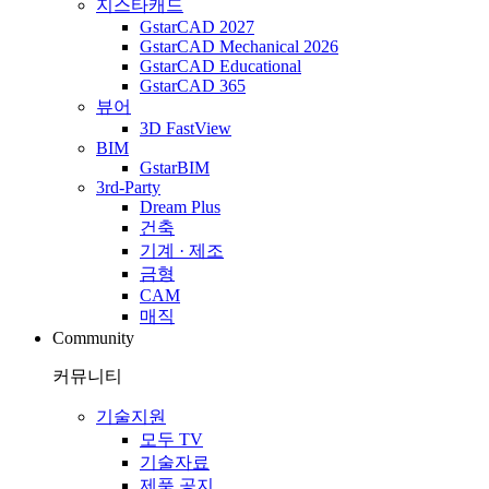
지스타캐드
GstarCAD 2027
GstarCAD Mechanical 2026
GstarCAD Educational
GstarCAD 365
뷰어
3D FastView
BIM
GstarBIM
3rd-Party
Dream Plus
건축
기계 · 제조
금형
CAM
매직
Community
커뮤니티
기술지원
모두 TV
기술자료
제품 공지